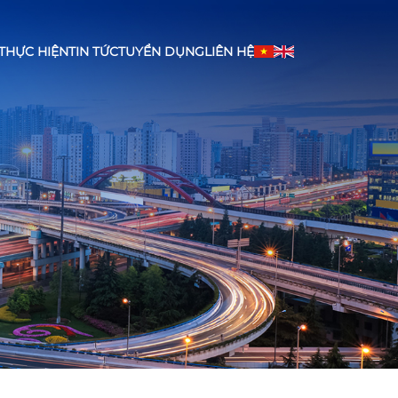
THỰC HIỆN
TIN TỨC
TUYỂN DỤNG
LIÊN HỆ