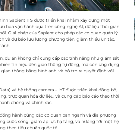
nh Sapient ITS được triển khai nhằm xây dựng một
 ưu hóa vận hành dựa trên công nghệ AI, dữ liệu thời gian
ới. Giải pháp của Sapient cho phép các cơ quan quản lý
ch và dự báo lưu lượng phương tiện, giảm thiểu ùn tắc,
hành.
ển, dự án không chỉ cung cấp các tính năng như giám sát
khiển tín hiệu đèn giao thông tự động, mà còn ứng dụng
 giao thông bằng hình ảnh, và hỗ trợ ra quyết định với
Data) và hệ thống camera – IoT được triển khai đồng bộ,
ng, trực quan hóa dữ liệu, và cung cấp báo cáo theo thời
nhanh chóng và chính xác.
c đồng hành cùng các cơ quan ban ngành và địa phương
ng cuộc sống, giảm áp lực hạ tầng, và hướng tới một hệ
ững theo tiêu chuẩn quốc tế.