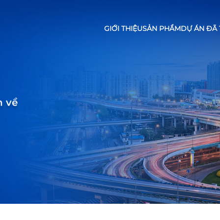
GIỚI THIỆU
SẢN PHẨM
DỰ ÁN ĐÃ 
n về