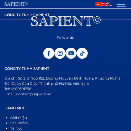
Về Chúng tôi
CÔNG TY TNHH SAPIENT
GIỚI THIỆU
SẢN PHẨM
Follow us:
DỰ ÁN ĐÃ THỰC HIỆN
TIN TỨC
CÔNG TY TNHH SAPIENT
TUYỂN DỤNG
Địa chỉ: Số 21D Ngõ 152, Đường Nguyễn Đình Hoàn, Phường Nghĩa
Đô, Quận Cầu Giấy, Thành phố Hà Nội, Việt Nam
LIÊN HỆ
Tel: 0989391758
Email: contact@sapient.vn
DANH MỤC
Giới thiệu
Sản phẩm
Tin tức