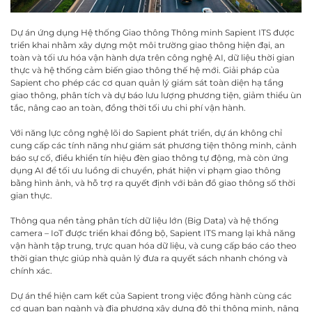
Dự án ứng dụng Hệ thống Giao thông Thông minh Sapient ITS được
triển khai nhằm xây dựng một môi trường giao thông hiện đại, an
toàn và tối ưu hóa vận hành dựa trên công nghệ AI, dữ liệu thời gian
thực và hệ thống cảm biến giao thông thế hệ mới. Giải pháp của
Sapient cho phép các cơ quan quản lý giám sát toàn diện hạ tầng
giao thông, phân tích và dự báo lưu lượng phương tiện, giảm thiểu ùn
tắc, nâng cao an toàn, đồng thời tối ưu chi phí vận hành.
Với năng lực công nghệ lõi do Sapient phát triển, dự án không chỉ
cung cấp các tính năng như giám sát phương tiện thông minh, cảnh
báo sự cố, điều khiển tín hiệu đèn giao thông tự động, mà còn ứng
dụng AI để tối ưu luồng di chuyển, phát hiện vi phạm giao thông
bằng hình ảnh, và hỗ trợ ra quyết định với bản đồ giao thông số thời
gian thực.
Thông qua nền tảng phân tích dữ liệu lớn (Big Data) và hệ thống
camera – IoT được triển khai đồng bộ, Sapient ITS mang lại khả năng
vận hành tập trung, trực quan hóa dữ liệu, và cung cấp báo cáo theo
thời gian thực giúp nhà quản lý đưa ra quyết sách nhanh chóng và
chính xác.
Dự án thể hiện cam kết của Sapient trong việc đồng hành cùng các
cơ quan ban ngành và địa phương xây dựng đô thị thông minh, nâng