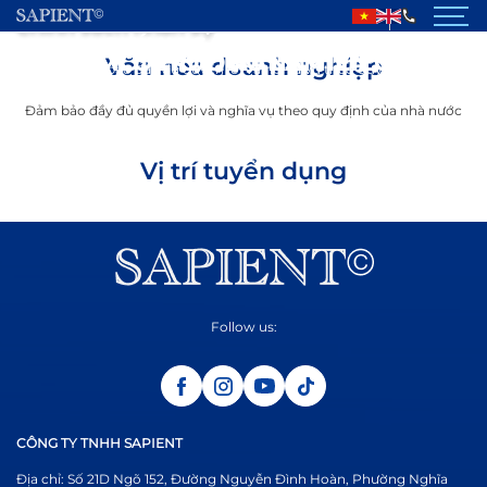
Chính sách nhân sự
CHÍNH SÁCH NHÂN SỰ
MÔI TRƯỜNG LÀM VIỆC
CƠ HỘI THĂNG TIẾN
Văn hóa doanh nghiệp
GIỚI THIỆU
Đảm bảo đầy đủ quyền lợi và nghĩa vụ theo quy định
Lộ trình thăng tiến rõ ràng theo năng lực làm việc
Môi trường thân thiện, thoải mái và năng động
của nhà nước
Đảm bảo đầy đủ quyền lợi và nghĩa vụ theo quy định của nhà nước
SẢN PHẨM
Vị trí tuyển dụng
DỰ ÁN ĐÃ THỰC HIỆN
TIN TỨC
TUYỂN DỤNG
LIÊN HỆ
Follow us:
CÔNG TY TNHH SAPIENT
Địa chỉ: Số 21D Ngõ 152, Đường Nguyễn Đình Hoàn, Phường Nghĩa